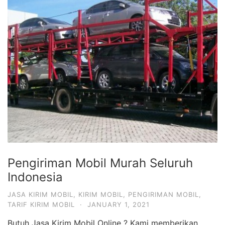
Pengiriman Mobil Murah Seluruh
Indonesia
JASA KIRIM MOBIL
,
KIRIM MOBIL
,
PENGIRIMAN MOBIL
,
TARIF KIRIM MOBIL
·
JANUARY 1, 2021
Butuh Jasa Kirim Mobil Online ? Kami memberikan