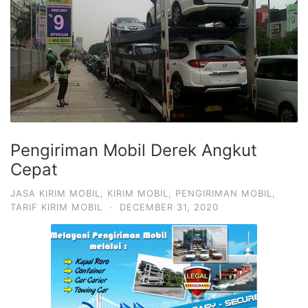
Pengiriman Mobil Derek Angkut
Cepat
JASA KIRIM MOBIL
,
KIRIM MOBIL
,
PENGIRIMAN MOBIL
,
TARIF KIRIM MOBIL
·
DECEMBER 31, 2020