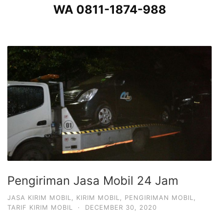
WA 0811-1874-988
Pengiriman Jasa Mobil 24 Jam
JASA KIRIM MOBIL
,
KIRIM MOBIL
,
PENGIRIMAN MOBIL
,
TARIF KIRIM MOBIL
·
DECEMBER 30, 2020