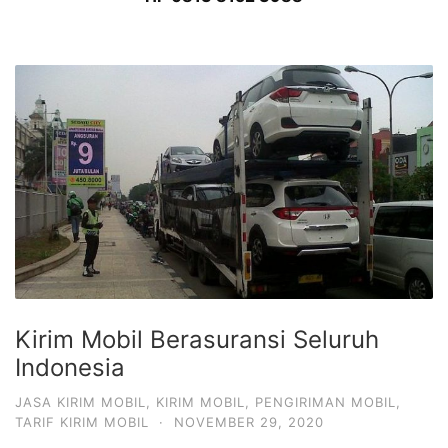
Kirim Mobil Berasuransi Seluruh
Indonesia
JASA KIRIM MOBIL
,
KIRIM MOBIL
,
PENGIRIMAN MOBIL
,
TARIF KIRIM MOBIL
·
NOVEMBER 29, 2020