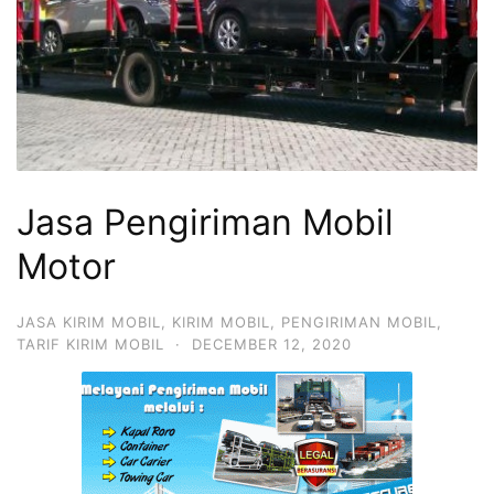
Jasa Pengiriman Mobil
Motor
JASA KIRIM MOBIL
,
KIRIM MOBIL
,
PENGIRIMAN MOBIL
,
TARIF KIRIM MOBIL
·
DECEMBER 12, 2020