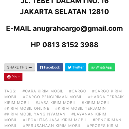
JL. TEBET DALAM I NO. 16
JAKARTA SELATAN 12810
E-MAIL anugrahcargo@gmail.com
HP 0813 8152 3988
SHARE THIS
Facebook
Twitter
WhatsApp
Pin It
TAGS:
#CARA KIRIM MOBIL
#CARGO
#CARGO KIRIM
MOBIL
#CARGO PENGIRIMAN MOBIL
#HARGA TERBAIK
KIRIM MOBIL
#JASA KIRIM MOBIL
#KIRIM MOBIL
#KIRIM MOBIL ONLINE
#KIRIM MOBIL TERJAMIN
#KIRIM MOBIL YANG NYAMAN
#LAYANAN KIRIM
MOBIL
#LEGALITAS JASA KIRIM MOBIL
#PENGIRIMAN
MOBIL
#PERUSAHAAN KIRIM MOBIL
#PROSES KIRIM