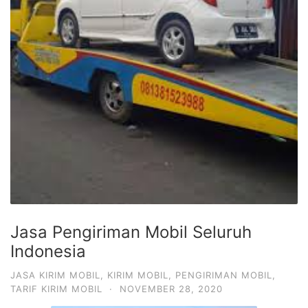
Jasa Pengiriman Mobil Seluruh
Indonesia
JASA KIRIM MOBIL
,
KIRIM MOBIL
,
PENGIRIMAN MOBIL
,
TARIF KIRIM MOBIL
·
NOVEMBER 28, 2020