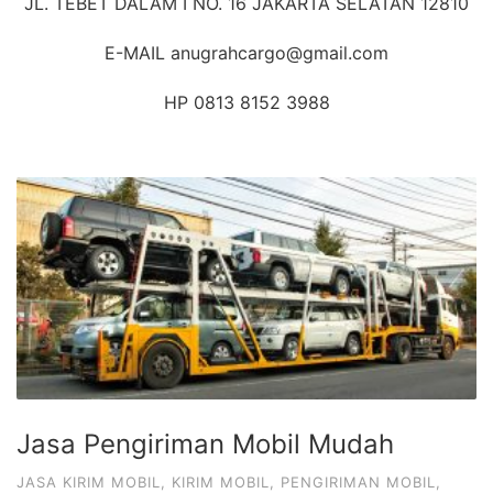
JL. TEBET DALAM I NO. 16 JAKARTA SELATAN 12810
E-MAIL anugrahcargo@gmail.com
HP 0813 8152 3988
Jasa Pengiriman Mobil Mudah
JASA KIRIM MOBIL
,
KIRIM MOBIL
,
PENGIRIMAN MOBIL
,