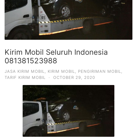
Kirim Mobil Seluruh Indonesia
081381523988
JASA KIRIM MOBIL
,
KIRIM MOBIL
,
PENGIRIMAN MOBIL
,
TARIF KIRIM MOBIL
·
OCTOBER 29, 2020