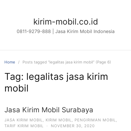
Skip
to
content
kirim-mobil.co.id
0811-9279-888 | Jasa Kirim Mobil Indonesia
Home
Posts tagged “legalitas jasa kirim mobil” (Page 6)
Tag:
legalitas jasa kirim
mobil
Jasa Kirim Mobil Surabaya
JASA KIRIM MOBIL
,
KIRIM MOBIL
,
PENGIRIMAN MOBIL
,
TARIF KIRIM MOBIL
·
NOVEMBER 30, 2020