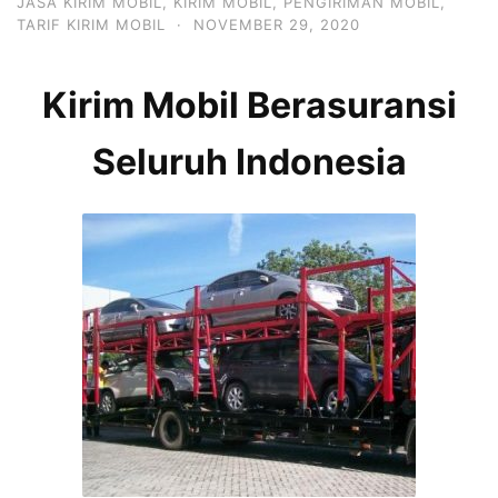
JASA KIRIM MOBIL
,
KIRIM MOBIL
,
PENGIRIMAN MOBIL
,
TARIF KIRIM MOBIL
·
NOVEMBER 29, 2020
Kirim Mobil Berasuransi
Seluruh Indonesia