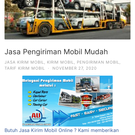
Jasa Pengiriman Mobil Mudah
JASA KIRIM MOBIL
,
KIRIM MOBIL
,
PENGIRIMAN MOBIL
,
TARIF KIRIM MOBIL
·
NOVEMBER 27, 2020
Butuh Jasa Kirim Mobil Online ? Kami memberikan