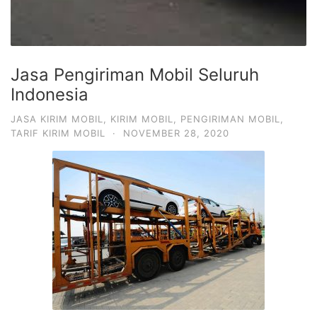
Jasa Pengiriman Mobil Seluruh
Indonesia
JASA KIRIM MOBIL
,
KIRIM MOBIL
,
PENGIRIMAN MOBIL
,
TARIF KIRIM MOBIL
·
NOVEMBER 28, 2020